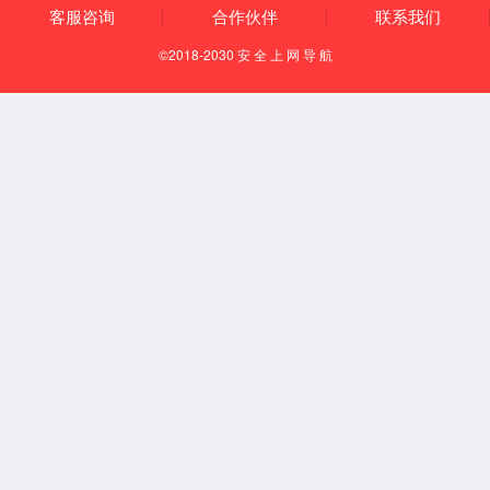
重庆大学徐荣彬教授团队
Sci Transl Med∣重庆大学
在《自然·通讯》发表全球
罗阳团队联合国家纳米中
健康不平等最新研究成果
心提出脓毒症继发感染治
近日，必赢3003no1线路检
2025年12月24日，必赢
疗新策略
测中心徐荣彬教授团队联合
3003no1线路检测中心、重
重庆医科大学、蒙纳士大
庆大学附属人民医院（重庆
学、奥塔哥大学和昆士兰科
市医学科学院）医学检验科
技大学等多个单位，在全球
罗阳团队联合国家纳米科学
健康公平研究领域取得重要
中心梁兴杰团队报道了一种
进展。
基于可变形巨噬细胞纳米激
最新发布
最新发布
活剂的脓毒症相关继发感染
防治新策略。
科研创新|重庆大学附属中
必赢3003no1线路检测中
心医院发布ICU死亡率预
心开发可解释性脓毒症预
测模型RealMIP
警模型与风险分层工具
近日，重庆大学附属中心医
2025年11月24日，必赢
（附在线链接）
院（重庆市急救医疗中心）
3003no1线路检测中心/附属
马渝团队、陆军军医大学第
人民医院罗阳教授、张洪副