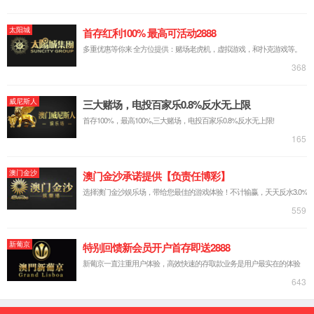
04-07
重庆大学与黔江区交流座谈会顺利召开 | 深化校地合作 共筑区域医疗高地
2026
03-27
必赢3003no1线路检测中心召开教学督导组换届会议，强化教学质量监控体系
2026
03-21
重庆大学徐荣彬教授团队在《自然·通讯》发表全球健康不平等最新研究成果
近日，必赢3003no1线路检测中心徐荣彬教授团
2026
队联合重庆医科大学、蒙纳士大学、奥塔哥大学
和昆士兰科技大学等多个单位，在全球健康公
平...
科研动态
查看更多
Scientific research trends
最新发布
最新发布