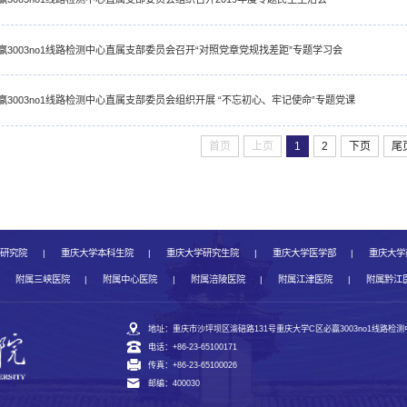
赢3003no1线路检测中心直属支部委员会召开“对照党章党规找差距”专题学习会
赢3003no1线路检测中心直属支部委员会组织开展 “不忘初心、牢记使命”专题党课
首页
上页
1
2
下页
尾
展研究院
|
重庆大学本科生院
|
重庆大学研究生院
|
重庆大学医学部
|
重庆大学
附属三峡医院
|
附属中心医院
|
附属涪陵医院
|
附属江津医院
|
附属黔江
地址：重庆市沙坪坝区渝碚路131号重庆大学C区必赢3003no1线路检
电话：+86-23-65100171
传真：+86-23-65100026
邮编：400030