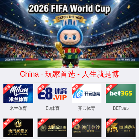
必赢3003no1线路检测中心
附属医院
>>
>>
当前位置：
首页
附属医院
附属医院概况
学校现拥有附属人民医院、附属肿瘤医院、附属三峡医
院、附属中心医院、附属涪陵医院、附属江津医院、附属黔江
医院、附属仁济医院、附属沙坪坝医院等9家附属医院。附属医