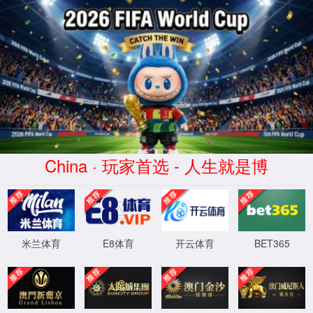
必赢3003no1线路检测中心
03
新闻公告
查看更多
News Bulletin
29
2025-12